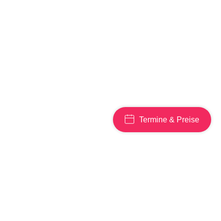
Sie alle
Pflichtfelder*
auszufüllen.
Termine & Preise
Deutsch
Die von Ihnen hier erhobenen Daten werden ausschließlich zum
© Marva Schreiber Aesthetics Köln ·
Impressum
Zweck der Bearbeitung Ihrer Anfrage verarbeitet. Alle weiteren
Datenschutz
Informationen entnehmen Sie bitte unserer
Datenschutzerklärung
.